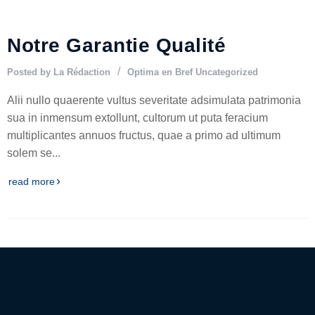
MAR
N
otre
G
arantie
Notre Garantie Qualité
Q
ualité
Posted by
La Rédaction
Optima en Bref
Uncategorized
N
os
associés
Alii nullo quaerente vultus severitate adsimulata patrimonia
sua in inmensum extollunt, cultorum ut puta feracium
Publications
multiplicantes annuos fructus, quae a primo ad ultimum
solem se...
Nous
rejoindre
read more
P
ourquoi
nous
rejoindre
N
os
o
ffres