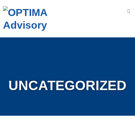
Accueil
Nous
connaître
OPTIMA
A
dvisory
N
os
UNCATEGORIZED
V
aleurs
N
os
engagements
N
os
D
omaines
16