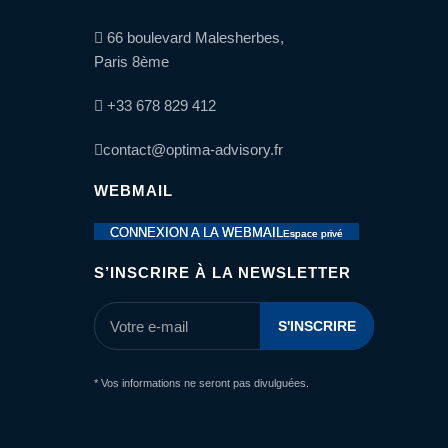
P
rocessus
66 boulevard Malesherbes,
de
Paris 8ème
r
ecrutement
+33 678 829 412
O
pti
C
lub
contact@optima-advisory.fr
OptiSolutions
WEBMAIL
Nous
contacter
CONNEXION A LA WEBMAIL
Espace privé
S’INSCRIRE À LA NEWSLETTER
* Vos informations ne seront pas divulguées.