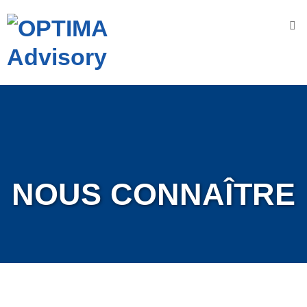
Accueil
Nous
connaître
OPTIMA
A
dvisory
N
os
NOUS CONNAÎTRE
V
aleurs
N
os
engagements
N
os
D
omaines