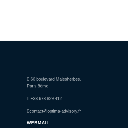
N
otre
G
arantie
Q
ualité
N
os
associés
Publications
Nous
rejoindre
66 boulevard Malesherbes,
Paris 8ème
P
ourquoi
nous
+33 678 829 412
rejoindre
contact@optima-advisory.fr
N
os
o
ffres
WEBMAIL