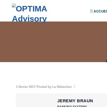
ACCUE
Accueil
Nous
connaître
OPTIMA
A
dvisory
N
os
V
aleurs
N
os
engagements
1 février 2017
Posted by
La Rédaction
N
os
JEREMY BRAUN
D
omaines
BANKING SYSTEMS