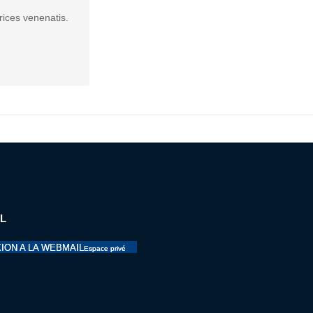
rices venenatis.
L
ION A LA WEBMAIL
Espace privé