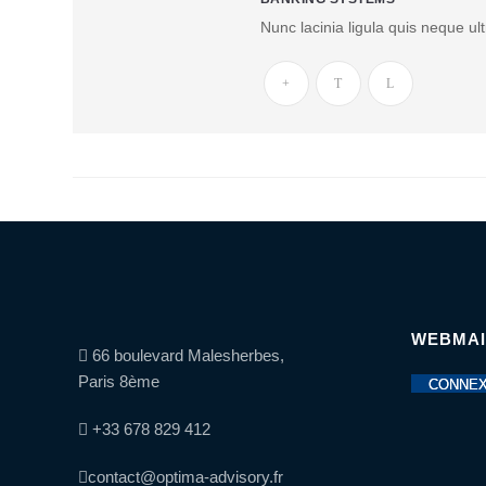
N
otre
Nunc lacinia ligula quis neque ult
G
arantie
Q
ualité
N
os
associés
Publications
Nous
rejoindre
P
ourquoi
WEBMAI
nous
66 boulevard Malesherbes,
rejoindre
Paris 8ème
CONNEX
N
os
+33 678 829 412
o
ffres
contact@optima-advisory.fr