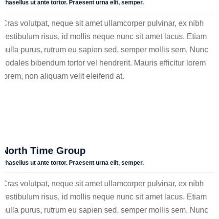
Phasellus ut ante tortor. Praesent urna elit, semper.
P
rocessus
de
Cras volutpat, neque sit amet ullamcorper pulvinar, ex nibh
r
ecrutement
vestibulum risus, id mollis neque nunc sit amet lacus. Etiam
nulla purus, rutrum eu sapien sed, semper mollis sem. Nunc
O
pti
C
lub
sodales bibendum tortor vel hendrerit. Mauris efficitur lorem
lorem, non aliquam velit eleifend at.
OptiSolutions
Nous
contacter
North Time Group
Phasellus ut ante tortor. Praesent urna elit, semper.
Cras volutpat, neque sit amet ullamcorper pulvinar, ex nibh
vestibulum risus, id mollis neque nunc sit amet lacus. Etiam
nulla purus, rutrum eu sapien sed, semper mollis sem. Nunc