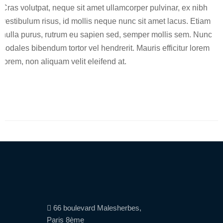
Cras volutpat, neque sit amet ullamcorper pulvinar, ex nibh
vestibulum risus, id mollis neque nunc sit amet lacus. Etiam
nulla purus, rutrum eu sapien sed, semper mollis sem. Nunc
sodales bibendum tortor vel hendrerit. Mauris efficitur lorem
lorem, non aliquam velit eleifend at.
66 boulevard Malesherbes,
Paris 8ème