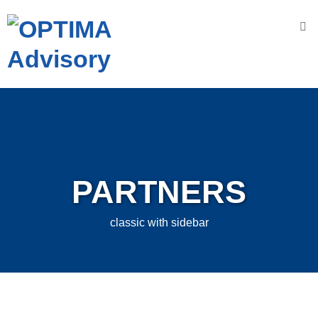
Accueil
Nous
connaître
OPTIMA
A
dvisory
PARTNERS
N
os
V
aleurs
classic with sidebar
N
os
engagements
N
os
D
omaines