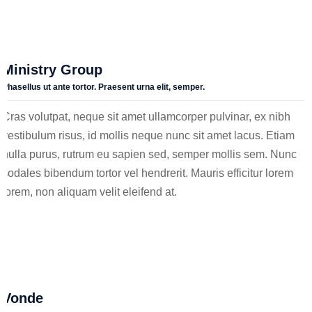
N
otre
G
arantie
Q
ualité
Ministry Group
N
os
Phasellus ut ante tortor. Praesent urna elit, semper.
associés
Cras volutpat, neque sit amet ullamcorper pulvinar, ex nibh
Publications
vestibulum risus, id mollis neque nunc sit amet lacus. Etiam
nulla purus, rutrum eu sapien sed, semper mollis sem. Nunc
Nous
sodales bibendum tortor vel hendrerit. Mauris efficitur lorem
rejoindre
lorem, non aliquam velit eleifend at.
P
ourquoi
nous
rejoindre
N
os
o
ffres
Vonde