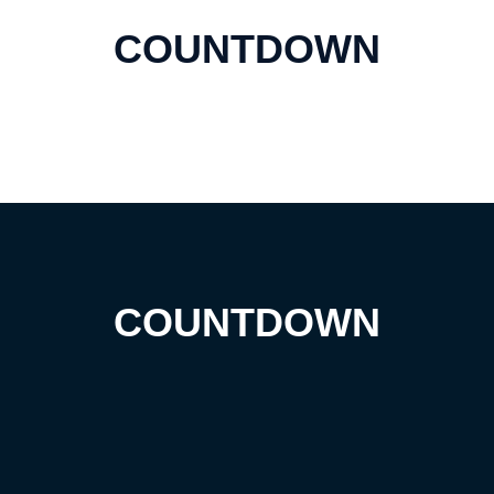
N
otre
COUNTDOWN
G
arantie
Q
ualité
N
os
associés
Publications
Nous
rejoindre
COUNTDOWN
P
ourquoi
nous
rejoindre
N
os
o
ffres