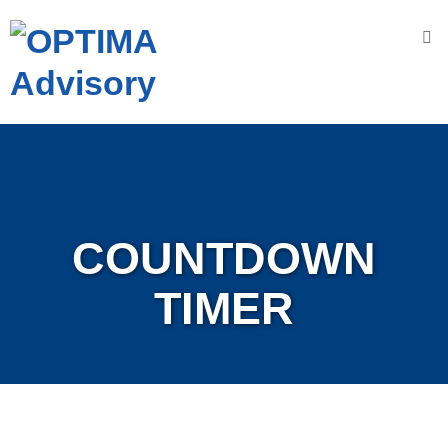
Accueil
Nous
connaître
OPTIMA
A
dvisory
COUNTDOWN
N
os
V
aleurs
TIMER
N
os
engagements
N
os
D
omaines