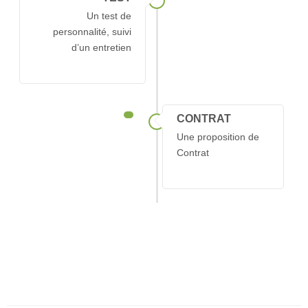
Un test de
O
pti
C
lub
personnalité, suivi
OptiSolutions
d’un entretien
Nous
contacter
CONTRAT
Une proposition de
Contrat