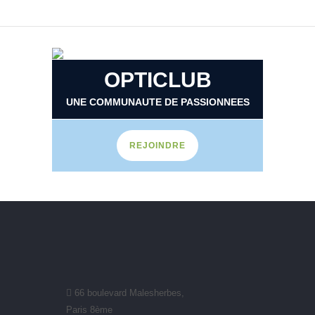
ENVOYER NOUS
VOTRE CV
OPTICLUB
UNE COMMUNAUTE DE PASSIONNEES
REJOINDRE
66 boulevard Malesherbes,
Paris 8ème