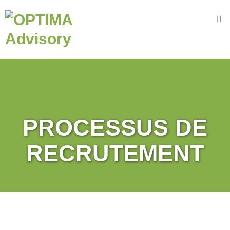
Accueil
Nous
connaître
OPTIMA
A
dvisory
PROCESSUS DE
N
os
V
aleurs
RECRUTEMENT
N
os
engagements
N
os
D
omaines
N
otre