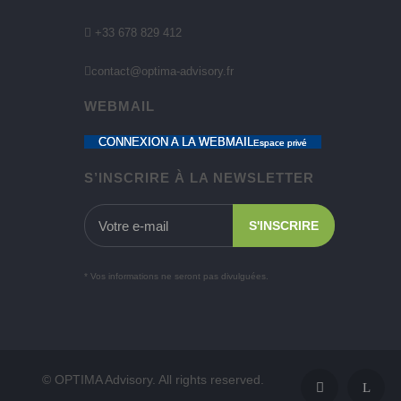
+33 678 829 412
contact@optima-advisory.fr
WEBMAIL
CONNEXION A LA WEBMAIL
Espace privé
S’INSCRIRE À LA NEWSLETTER
* Vos informations ne seront pas divulguées.
© OPTIMA Advisory. All rights reserved.