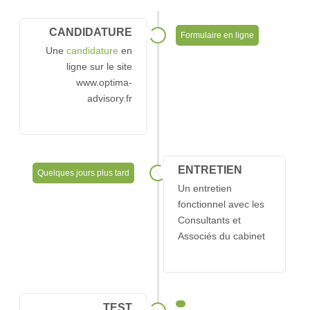
G
arantie
Q
ualité
CANDIDATURE
Formulaire en ligne
N
os
Une
candidature
en
associés
ligne sur le site
www.optima-
Publications
advisory.fr
Nous
rejoindre
P
ourquoi
ENTRETIEN
Quelques jours plus tard
nous
Un entretien
rejoindre
fonctionnel avec les
Consultants et
N
os
Associés du cabinet
o
ffres
P
rocessus
de
r
ecrutement
TEST