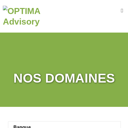
Accueil
Nous
connaître
OPTIMA
A
dvisory
N
os
NOS DOMAINES
V
aleurs
N
os
engagements
N
os
D
omaines
N
otre
Banque